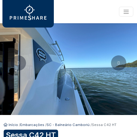
Início
Embarcações
SC - Balneário Camboriú
Sessa C42 HT
Sessa C42 HT